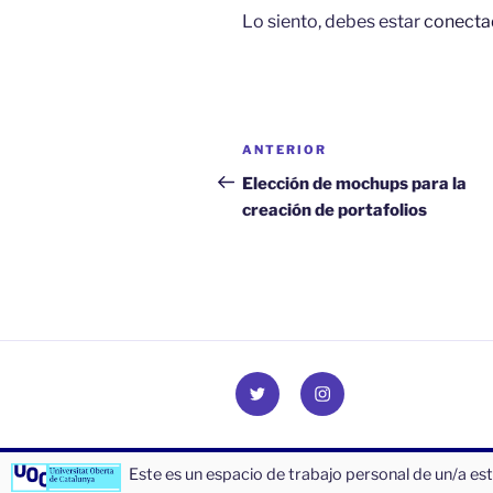
Lo siento, debes estar
conecta
Navegación
Entrada
ANTERIOR
de
anterior:
Elección de mochups para la
creación de portafolios
entradas
Twitter
INSTAGRAM
MAYKEL
CELI
Este es un espacio de trabajo personal de un/a es