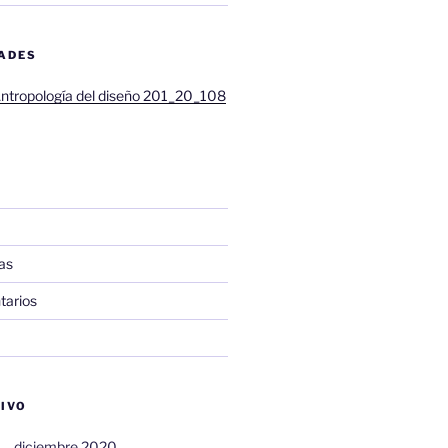
DADES
ntropología del diseño 201_20_108
as
tarios
VIVO
diciembre 2020