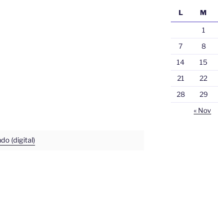
L
M
1
7
8
14
15
21
22
28
29
« Nov
do (digital)