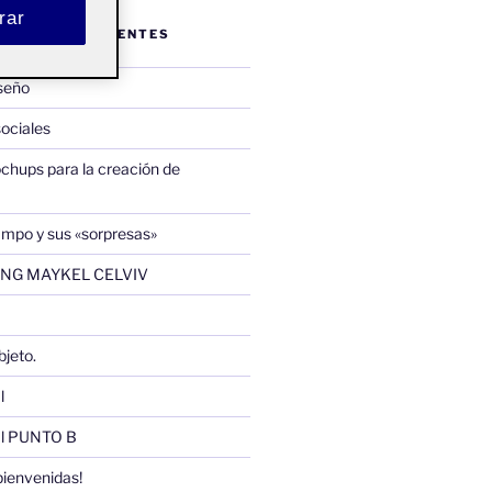
rar
ENTRADAS RECIENTES
iseño
sociales
chups para la creación de
ampo y sus «sorpresas»
NG MAYKEL CELVIV
jeto.
l
al PUNTO B
bienvenidas!