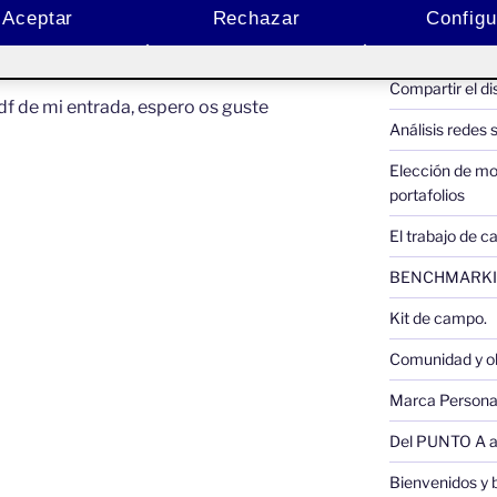
Aceptar
Rechazar
Configu
ACTIFOLIO 
Pública
Compartir el d
f de mi entrada, espero os guste
Análisis redes 
Elección de mo
portafolios
El trabajo de c
BENCHMARKI
Kit de campo.
Comunidad y ob
Marca Persona
Del PUNTO A 
Bienvenidos y 