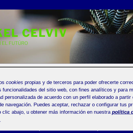
EL CELVIV
 EL FUTÚRO
AGRAM
mos
cookies
propias y de terceros para poder ofrecerte corr
s funcionalidades del sitio web, con fines analíticos y para 
ad personalizada de acuerdo con un perfil elaborado a partir 
de navegación. Puedes aceptar, rechazar o configurar tus p
 clic abajo, u obtener más información en nuestra
política 
O MISAEL CELI VIVANCO
Buscar
.
ales
por: