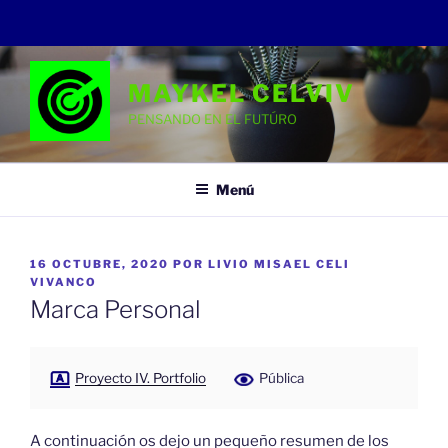
Saltar
al
MAYKEL CELVIV
contenido
PENSANDO EN EL FUTÚRO
Menú
PUBLICADO
16 OCTUBRE, 2020
POR
LIVIO MISAEL CELI
EL
VIVANCO
Marca Personal
Proyecto IV. Portfolio
Pública
A continuación os dejo un pequeño resumen de los