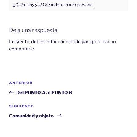
¿Quién soy yo? Creando la marca personal
Deja una respuesta
Lo siento, debes estar
conectado
para publicar un
comentario.
Navegación
Entrada
ANTERIOR
de
anterior:
Del PUNTO A al PUNTO B
entradas
Siguiente
SIGUIENTE
entrada
Comunidad y objeto.