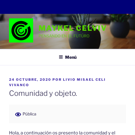
Saltar
al
MAYKEL CELVIV
contenido
PENSANDO EN EL FUTÚRO
Menú
PUBLICADO
24 OCTUBRE, 2020
POR
LIVIO MISAEL CELI
EL
VIVANCO
Comunidad y objeto.
Pública
Hola, a continuación os presento la comunidad y el