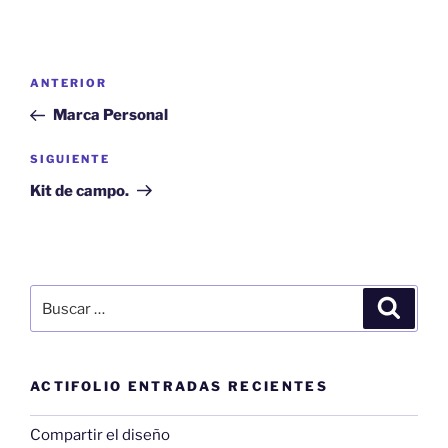
Navegación
Entrada
ANTERIOR
de
anterior:
Marca Personal
entradas
Siguiente
SIGUIENTE
entrada
Kit de campo.
Buscar
Buscar
por:
ACTIFOLIO ENTRADAS RECIENTES
Compartir el diseño