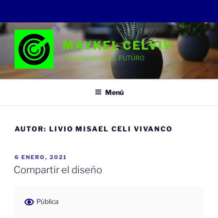
Saltar
al
MAYKEL CELVIV
contenido
PENSANDO EN EL FUTÚRO
Menú
AUTOR:
LIVIO MISAEL CELI VIVANCO
PUBLICADO
6 ENERO, 2021
EL
Compartir el diseño
Pública